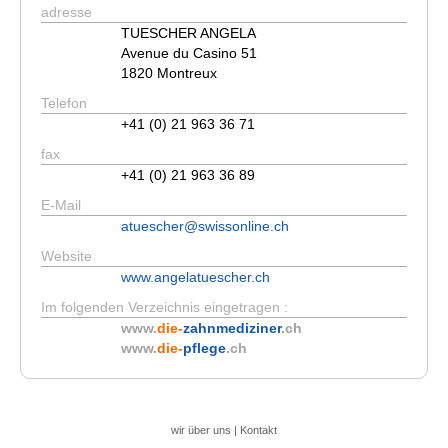
adresse
TUESCHER ANGELA
Avenue du Casino 51
1820 Montreux
Telefon
+41 (0) 21 963 36 71
fax
+41 (0) 21 963 36 89
E-Mail
atuescher@swissonline.ch
Website
www.angelatuescher.ch
Im folgenden Verzeichnis eingetragen :
www.
die-
zahnmediziner
.ch
www.
die-
pflege
.ch
wir über uns
|
Kontakt