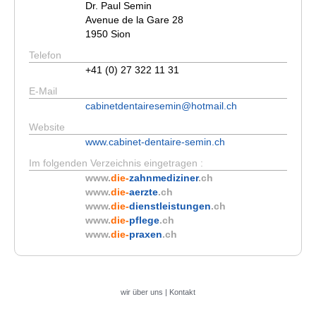
Dr. Paul Semin
Avenue de la Gare 28
1950 Sion
Telefon
+41 (0) 27 322 11 31
E-Mail
cabinetdentairesemin@hotmail.ch
Website
www.cabinet-dentaire-semin.ch
Im folgenden Verzeichnis eingetragen :
www.
die-
zahnmediziner
.ch
www.
die-
aerzte
.ch
www.
die-
dienstleistungen
.ch
www.
die-
pflege
.ch
www.
die-
praxen
.ch
wir über uns
|
Kontakt